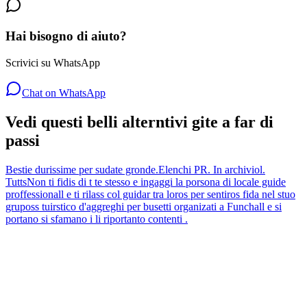
Hai bisogno di aiuto?
Scrivici su WhatsApp
Chat on WhatsApp
Vedi questi belli alterntivi gite a far di
passi
Bestie durissime per sudate gronde.
Elenchi PR. In archiviol.
Tutts
Non ti fidis di t te stesso e ingaggi la porsona di locale guide
proffessionall e ti rilass col guidar tra loros per sentiros fida nel stuo
gruposs tuirstico d'aggreghi per busetti organizati a Funchall e si
portano si sfamano i li riportanto contenti .