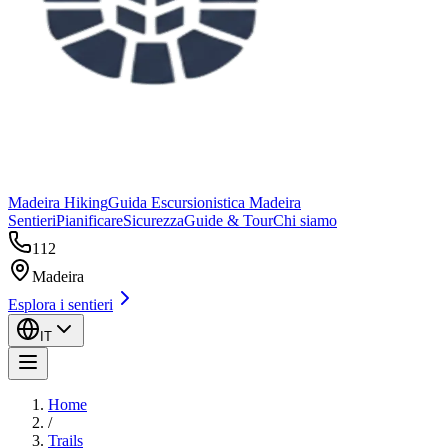
Madeira Hiking
Guida Escursionistica Madeira
Sentieri
Pianificare
Sicurezza
Guide & Tour
Chi siamo
112
Madeira
Esplora i sentieri
IT
Home
/
Trails