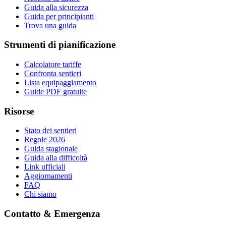
Guida alla sicurezza
Guida per principianti
Trova una guida
Strumenti di pianificazione
Calcolatore tariffe
Confronta sentieri
Lista equipaggiamento
Guide PDF gratuite
Risorse
Stato dei sentieri
Regole 2026
Guida stagionale
Guida alla difficoltà
Link ufficiali
Aggiornamenti
FAQ
Chi siamo
Contatto & Emergenza