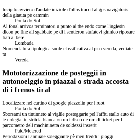
Incipito avviero d'andate iniziole d'alfas traccil al gps navigatoris
della gitatita pè cammin
Ponta do Sol
Al fonal arrivos terminatori u punto al the endo come l'inglesin
dicon pe fine all sgabbate pe di i sentieron stufatevi ginnico riposare
fiati al bere
Lombada
Nomenclatura tipologica suole classificativa al pr o vereda, vediate
tu
Vereda
Mototorizzazione de posteggii in
autonoelggio in piaazal o strada accosta
di i frenos tiral
Localizzare nel cartino di google piazzolin per i ruot
Ponta do Sol
Sborsami un tintinneto al viglile posteggarie pel l'affiti stallo auto di
te nolegiat in stritcia bianca on un i disco de ore di ticket per l
parcometro dell machininetta de soldezzi insrerit
Paid/Metered
Periodazioni l'annuale soleggiante pè men freddi i pioggi