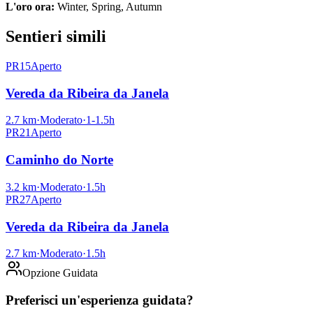
L'oro ora:
Winter, Spring, Autumn
Sentieri simili
PR15
Aperto
Vereda da Ribeira da Janela
2.7
km
·
Moderato
·
1-1.5
h
PR21
Aperto
Caminho do Norte
3.2
km
·
Moderato
·
1.5
h
PR27
Aperto
Vereda da Ribeira da Janela
2.7
km
·
Moderato
·
1.5
h
Opzione Guidata
Preferisci un'esperienza guidata?