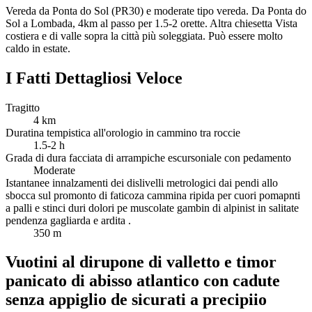
Vereda da Ponta do Sol (PR30) e moderate tipo vereda. Da Ponta do
Sol a Lombada, 4km al passo per 1.5-2 orette. Altra chiesetta Vista
costiera e di valle sopra la città più soleggiata. Può essere molto
caldo in estate.
I Fatti Dettagliosi Veloce
Tragitto
4
km
Duratina tempistica all'orologio in cammino tra roccie
1.5-2
h
Grada di dura facciata di arrampiche escursoniale con pedamento
Moderate
Istantanee innalzamenti dei dislivelli metrologici dai pendi allo
sbocca sul promonto di faticoza cammina ripida per cuori pomapnti
a palli e stinci duri dolori pe muscolate gambin di alpinist in salitate
pendenza gagliarda e ardita .
350
m
Vuotini al dirupone di valletto e timor
panicato di abisso atlantico con cadute
senza appiglio de sicurati a precipiio