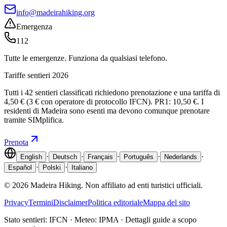
info@madeirahiking.org
Emergenza
112
Tutte le emergenze. Funziona da qualsiasi telefono.
Tariffe sentieri 2026
Tutti i 42 sentieri classificati richiedono prenotazione e una tariffa di
4,50 € (3 € con operatore di protocollo IFCN). PR1: 10,50 €. I
residenti di Madeira sono esenti ma devono comunque prenotare
tramite SIMplifica.
Prenota
·
·
·
·
·
English
Deutsch
Français
Português
Nederlands
·
·
Español
Polski
Italiano
© 2026 Madeira Hiking. Non affiliato ad enti turistici ufficiali.
Privacy
Termini
Disclaimer
Politica editoriale
Mappa del sito
Stato sentieri: IFCN · Meteo: IPMA · Dettagli guide a scopo