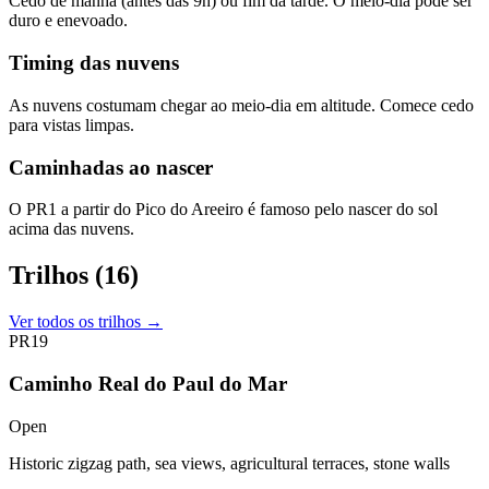
Cedo de manhã (antes das 9h) ou fim da tarde. O meio-dia pode ser
duro e enevoado.
Timing das nuvens
As nuvens costumam chegar ao meio-dia em altitude. Comece cedo
para vistas limpas.
Caminhadas ao nascer
O PR1 a partir do Pico do Areeiro é famoso pelo nascer do sol
acima das nuvens.
Trilhos
(16)
Ver todos os trilhos →
PR19
Caminho Real do Paul do Mar
Open
Historic zigzag path, sea views, agricultural terraces, stone walls