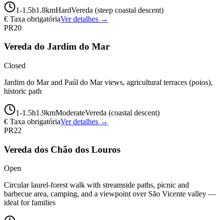
1-1.5
h
1.8
km
Hard
Vereda (steep coastal descent)
€ Taxa obrigatória
Ver detalhes →
PR20
Vereda do Jardim do Mar
Closed
Jardim do Mar and Paúl do Mar views, agricultural terraces (poios),
historic path
1-1.5
h
1.9
km
Moderate
Vereda (coastal descent)
€ Taxa obrigatória
Ver detalhes →
PR22
Vereda dos Chão dos Louros
Open
Circular laurel-forest walk with streamside paths, picnic and
barbecue area, camping, and a viewpoint over São Vicente valley —
ideal for families