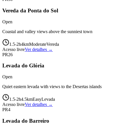
Vereda da Ponta do Sol
Open
Coastal and valley views above the sunniest town
1.5-2
h
4
km
Moderate
Vereda
Acesso livre
Ver detalhes →
PR26
Levada do Glória
Open
Quiet eastern levada with views to the Desertas islands
1.5-2
h
4.5
km
Easy
Levada
Acesso livre
Ver detalhes →
PR4
Levada do Barreiro