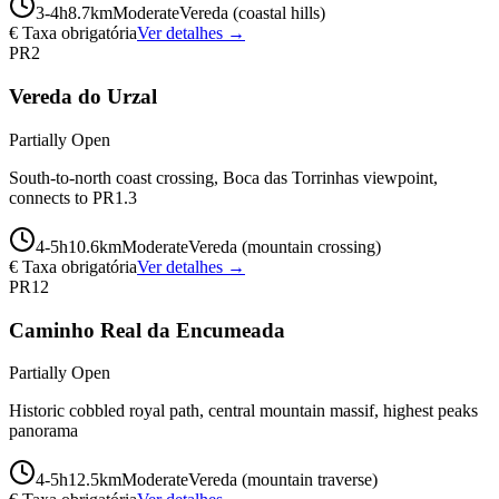
3-4
h
8.7
km
Moderate
Vereda (coastal hills)
€ Taxa obrigatória
Ver detalhes →
PR2
Vereda do Urzal
Partially Open
South-to-north coast crossing, Boca das Torrinhas viewpoint,
connects to PR1.3
4-5
h
10.6
km
Moderate
Vereda (mountain crossing)
€ Taxa obrigatória
Ver detalhes →
PR12
Caminho Real da Encumeada
Partially Open
Historic cobbled royal path, central mountain massif, highest peaks
panorama
4-5
h
12.5
km
Moderate
Vereda (mountain traverse)