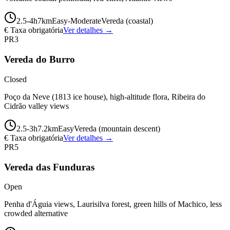
2.5-4
h
7
km
Easy-Moderate
Vereda (coastal)
€ Taxa obrigatória
Ver detalhes →
PR3
Vereda do Burro
Closed
Poço da Neve (1813 ice house), high-altitude flora, Ribeira do
Cidrão valley views
2.5-3
h
7.2
km
Easy
Vereda (mountain descent)
€ Taxa obrigatória
Ver detalhes →
PR5
Vereda das Funduras
Open
Penha d'Águia views, Laurisilva forest, green hills of Machico, less
crowded alternative