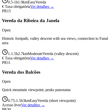
0.5-1
h
1.9
km
Easy
Vereda
€ Taxa obrigatória
Ver detalhes →
PR15
Vereda da Ribeira da Janela
Open
Historic footpath, valley descent with sea views, connection to Fanal
area
1-1.5
h
2.7
km
Moderate
Vereda (valley descent)
€ Taxa obrigatória
Ver detalhes →
PR11
Vereda dos Balcões
Open
Quick mountain viewpoint, peaks panorama
0.75-1.5
h
3
km
Easy
Vereda (short viewpoint)
Acesso livre
Ver detalhes →
PR30