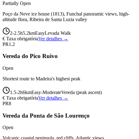
Partially Open
Poço da Neve ice house (1813), Funchal panoramic views, high-
altitude flora, Ribeira de Santa Luzia valley
2-2.5
h
5.2
km
Easy
Levada Walk
€ Taxa obrigatória
Ver detalhes →
PR1.2
Vereda do Pico Ruivo
Open
Shortest route to Madeira's highest peak
1.5-2
h
6
km
Easy-Moderate
Vereda (peak ascent)
€ Taxa obrigatória
Ver detalhes →
PR8
Vereda da Ponta de São Lourenço
Open
Volcanic coastal peninsula, red cliffs, Atlantic views