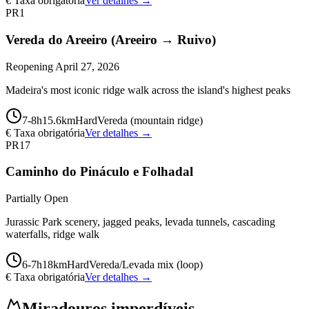
€ Taxa obrigatória
Ver detalhes →
PR1
Vereda do Areeiro (Areeiro → Ruivo)
Reopening April 27, 2026
Madeira's most iconic ridge walk across the island's highest peaks
7-8
h
15.6
km
Hard
Vereda (mountain ridge)
€ Taxa obrigatória
Ver detalhes →
PR17
Caminho do Pináculo e Folhadal
Partially Open
Jurassic Park scenery, jagged peaks, levada tunnels, cascading
waterfalls, ridge walk
6-7
h
18
km
Hard
Vereda/Levada mix (loop)
€ Taxa obrigatória
Ver detalhes →
Miradouros imperdíveis