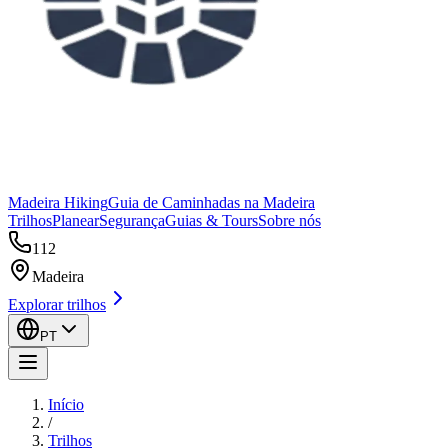
Madeira Hiking
Guia de Caminhadas na Madeira
Trilhos
Planear
Segurança
Guias & Tours
Sobre nós
112
Madeira
Explorar trilhos
PT
Início
/
Trilhos