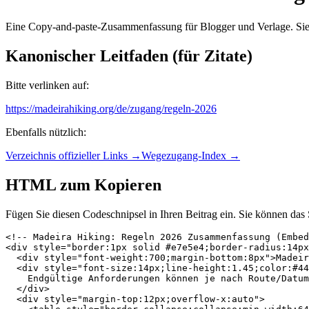
Eine Copy-and-paste-Zusammenfassung für Blogger und Verlage. Sie ve
Kanonischer Leitfaden (für Zitate)
Bitte verlinken auf:
https://madeirahiking.org/de/zugang/regeln-2026
Ebenfalls nützlich:
Verzeichnis offizieller Links →
Wegezugang-Index →
HTML zum Kopieren
Fügen Sie diesen Codeschnipsel in Ihren Beitrag ein. Sie können das 
<!-- Madeira Hiking: Regeln 2026 Zusammenfassung (Embed
<div style="border:1px solid #e7e5e4;border-radius:14px
  <div style="font-weight:700;margin-bottom:8px">Madeir
  <div style="font-size:14px;line-height:1.45;color:#44
    Endgültige Anforderungen können je nach Route/Datum
  </div>

  <div style="margin-top:12px;overflow-x:auto">
