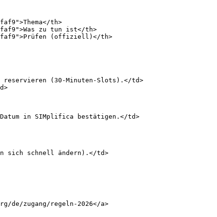
faf9">Thema</th>

faf9">Was zu tun ist</th>

faf9">Prüfen (offiziell)</th>

 reservieren (30-Minuten-Slots).</td>

d>

Datum in SIMplifica bestätigen.</td>

n sich schnell ändern).</td>

rg/de/zugang/regeln-2026</a>
