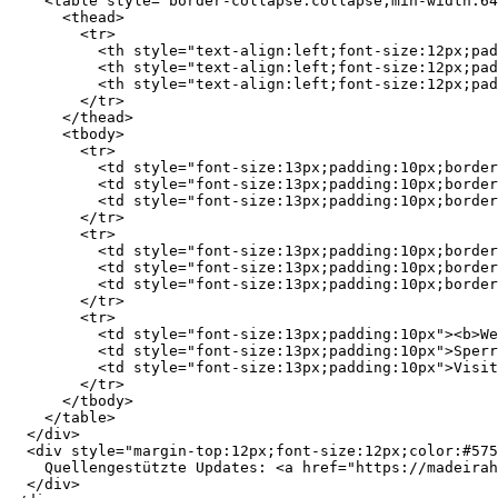
    <table style="border-collapse:collapse;min-width:64
      <thead>

        <tr>

          <th style="text-align:left;font-size:12px;pad
          <th style="text-align:left;font-size:12px;pad
          <th style="text-align:left;font-size:12px;pad
        </tr>

      </thead>

      <tbody>

        <tr>

          <td style="font-size:13px;padding:10px;border
          <td style="font-size:13px;padding:10px;border
          <td style="font-size:13px;padding:10px;border
        </tr>

        <tr>

          <td style="font-size:13px;padding:10px;border
          <td style="font-size:13px;padding:10px;border
          <td style="font-size:13px;padding:10px;border
        </tr>

        <tr>

          <td style="font-size:13px;padding:10px"><b>We
          <td style="font-size:13px;padding:10px">Sperr
          <td style="font-size:13px;padding:10px">Visit
        </tr>

      </tbody>

    </table>

  </div>

  <div style="margin-top:12px;font-size:12px;color:#575
    Quellengestützte Updates: <a href="https://madeirah
  </div>
