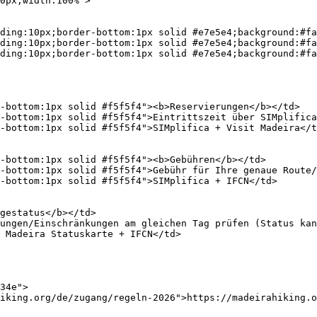
0px;width:100%">

ding:10px;border-bottom:1px solid #e7e5e4;background:#fa
ding:10px;border-bottom:1px solid #e7e5e4;background:#fa
ding:10px;border-bottom:1px solid #e7e5e4;background:#fa
-bottom:1px solid #f5f5f4"><b>Reservierungen</b></td>

-bottom:1px solid #f5f5f4">Eintrittszeit über SIMplifica
-bottom:1px solid #f5f5f4">SIMplifica + Visit Madeira</t
-bottom:1px solid #f5f5f4"><b>Gebühren</b></td>

-bottom:1px solid #f5f5f4">Gebühr für Ihre genaue Route/
-bottom:1px solid #f5f5f4">SIMplifica + IFCN</td>

gestatus</b></td>

ungen/Einschränkungen am gleichen Tag prüfen (Status kan
 Madeira Statuskarte + IFCN</td>

34e">

iking.org/de/zugang/regeln-2026">https://madeirahiking.o