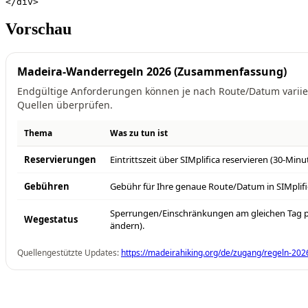
</div>
Vorschau
Madeira-Wanderregeln 2026 (Zusammenfassung)
Endgültige Anforderungen können je nach Route/Datum variieren
Quellen überprüfen.
Thema
Was zu tun ist
Reservierungen
Eintrittszeit über SIMplifica reservieren (30-Minu
Gebühren
Gebühr für Ihre genaue Route/Datum in SIMplifi
Sperrungen/Einschränkungen am gleichen Tag pr
Wegestatus
ändern).
Quellengestützte Updates:
https://madeirahiking.org/de/zugang/regeln-202