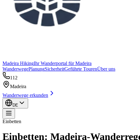
Madeira Hiking
Ihr Wanderportal für Madeira
Wanderwege
Planung
Sicherheit
Geführte Touren
Über uns
112
Madeira
Wanderwege erkunden
DE
Einbetten
Einbetten: Madeira-Wanderreg