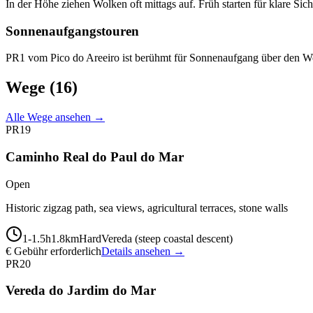
In der Höhe ziehen Wolken oft mittags auf. Früh starten für klare Sich
Sonnenaufgangstouren
PR1 vom Pico do Areeiro ist berühmt für Sonnenaufgang über den W
Wege
(16)
Alle Wege ansehen →
PR19
Caminho Real do Paul do Mar
Open
Historic zigzag path, sea views, agricultural terraces, stone walls
1-1.5
h
1.8
km
Hard
Vereda (steep coastal descent)
€ Gebühr erforderlich
Details ansehen →
PR20
Vereda do Jardim do Mar