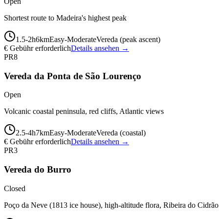
Open
Shortest route to Madeira's highest peak
1.5-2
h
6
km
Easy-Moderate
Vereda (peak ascent)
€ Gebühr erforderlich
Details ansehen →
PR8
Vereda da Ponta de São Lourenço
Open
Volcanic coastal peninsula, red cliffs, Atlantic views
2.5-4
h
7
km
Easy-Moderate
Vereda (coastal)
€ Gebühr erforderlich
Details ansehen →
PR3
Vereda do Burro
Closed
Poço da Neve (1813 ice house), high-altitude flora, Ribeira do Cidrão