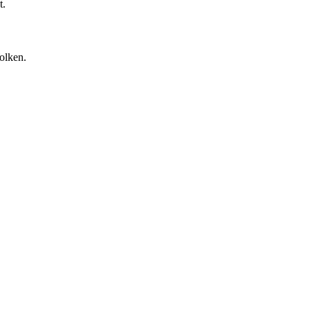
t.
olken.