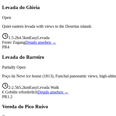
Levada do Glória
Open
Quiet eastern levada with views to the Desertas islands
1.5-2
h
4.5
km
Easy
Levada
Freier Zugang
Details ansehen →
PR4
Levada do Barreiro
Partially Open
Poço da Neve ice house (1813), Funchal panoramic views, high-altitud
2-2.5
h
5.2
km
Easy
Levada Walk
€ Gebühr erforderlich
Details ansehen →
PR1.2
Vereda do Pico Ruivo