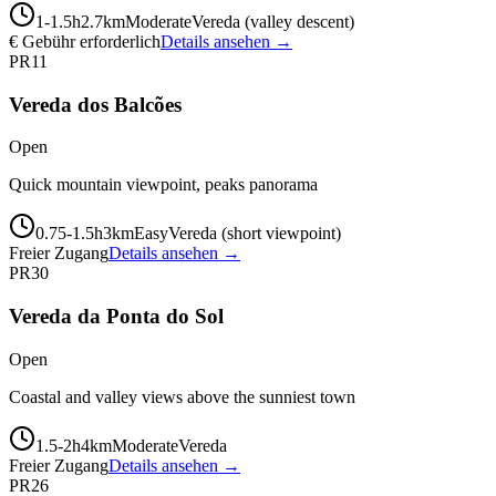
1-1.5
h
2.7
km
Moderate
Vereda (valley descent)
€ Gebühr erforderlich
Details ansehen →
PR11
Vereda dos Balcões
Open
Quick mountain viewpoint, peaks panorama
0.75-1.5
h
3
km
Easy
Vereda (short viewpoint)
Freier Zugang
Details ansehen →
PR30
Vereda da Ponta do Sol
Open
Coastal and valley views above the sunniest town
1.5-2
h
4
km
Moderate
Vereda
Freier Zugang
Details ansehen →
PR26