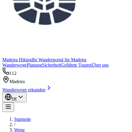
Madeira Hiking
Ihr Wanderportal für Madeira
Wanderwege
Planung
Sicherheit
Geführte Touren
Über uns
112
Madeira
Wanderwege erkunden
DE
Startseite
/
Wege