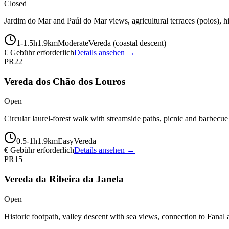
Closed
Jardim do Mar and Paúl do Mar views, agricultural terraces (poios), hi
1-1.5
h
1.9
km
Moderate
Vereda (coastal descent)
€ Gebühr erforderlich
Details ansehen →
PR22
Vereda dos Chão dos Louros
Open
Circular laurel-forest walk with streamside paths, picnic and barbecu
0.5-1
h
1.9
km
Easy
Vereda
€ Gebühr erforderlich
Details ansehen →
PR15
Vereda da Ribeira da Janela
Open
Historic footpath, valley descent with sea views, connection to Fanal 