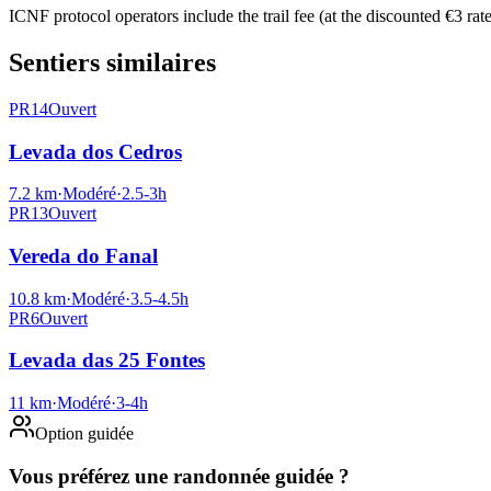
ICNF protocol operators include the trail fee (at the discounted €3 rat
Sentiers similaires
PR14
Ouvert
Levada dos Cedros
7.2
km
·
Modéré
·
2.5-3
h
PR13
Ouvert
Vereda do Fanal
10.8
km
·
Modéré
·
3.5-4.5
h
PR6
Ouvert
Levada das 25 Fontes
11
km
·
Modéré
·
3-4
h
Option guidée
Vous préférez une randonnée guidée ?