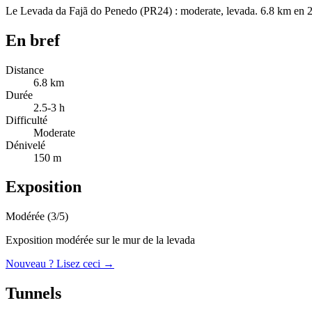
Le Levada da Fajã do Penedo (PR24) : moderate, levada. 6.8 km en 2.5
En bref
Distance
6.8
km
Durée
2.5-3
h
Difficulté
Moderate
Dénivelé
150
m
Exposition
Modérée (3/5)
Exposition modérée sur le mur de la levada
Nouveau ? Lisez ceci →
Tunnels