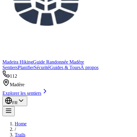
Madeira Hiking
Guide Randonnée Madère
Sentiers
Planifier
Sécurité
Guides & Tours
À propos
112
Madère
Explorer les sentiers
FR
Home
/
Trails