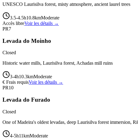
UNESCO Laurisilva forest, misty atmosphere, ancient laurel trees
3.5-4.5
h
10.8
km
Moderate
Accès libre
Voir les détails →
PR7
Levada do Moinho
Closed
Historic water mills, Laurisilva forest, Achadas mill ruins
3-4
h
10.3
km
Moderate
€ Frais requis
Voir les détails →
PR10
Levada do Furado
Closed
One of Madeira's oldest levadas, deep Laurisilva forest immersion, Ri
4-5
h
11
km
Moderate