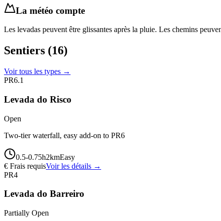
La météo compte
Les levadas peuvent être glissantes après la pluie. Les chemins peuvent
Sentiers
(16)
Voir tous les types →
PR6.1
Levada do Risco
Open
Two-tier waterfall, easy add-on to PR6
0.5-0.75
h
2
km
Easy
€ Frais requis
Voir les détails →
PR4
Levada do Barreiro
Partially Open