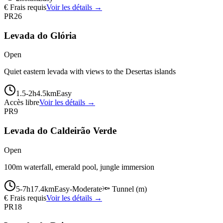
€ Frais requis
Voir les détails →
PR26
Levada do Glória
Open
Quiet eastern levada with views to the Desertas islands
1.5-2
h
4.5
km
Easy
Accès libre
Voir les détails →
PR9
Levada do Caldeirão Verde
Open
100m waterfall, emerald pool, jungle immersion
5-7
h
17.4
km
Easy-Moderate
🔦
Tunnel
(
m)
€ Frais requis
Voir les détails →
PR18