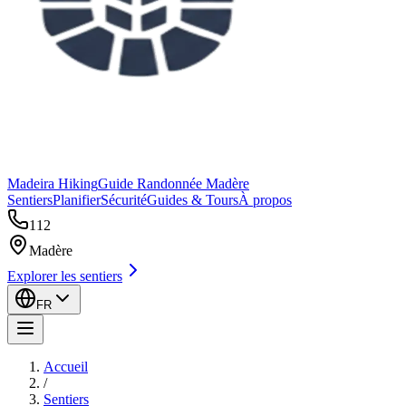
Madeira Hiking
Guide Randonnée Madère
Sentiers
Planifier
Sécurité
Guides & Tours
À propos
112
Madère
Explorer les sentiers
FR
Accueil
/
Sentiers