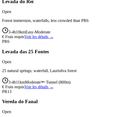
Levada do Rei
Open
Forest immersion, waterfalls, less crowded than PR6
3-4
h
10
km
Easy-Moderate
€ Frais requis
Voir les détails →
PR6
Levada das 25 Fontes
Open
25 natural springs, waterfall, Laurisilva forest
3-4
h
11
km
Moderate
🔦
Tunnel
(
800
m)
€ Frais requis
Voir les détails →
PR13
Vereda do Fanal
Open