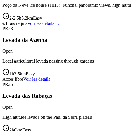
Poço da Neve ice house (1813), Funchal panoramic views, high-altitud
2-2.5
h
5.2
km
Easy
€ Frais requis
Voir les détails →
PR23
Levada da Azenha
Open
Local agricultural levada passing through gardens
1
h
2.5
km
Easy
Accès libre
Voir les détails →
PR25
Levada das Rabaças
Open
High altitude levada on the Paul da Serra plateau
2
h
6
km
Easy