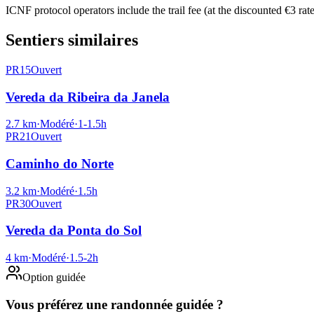
ICNF protocol operators include the trail fee (at the discounted €3 rat
Sentiers similaires
PR15
Ouvert
Vereda da Ribeira da Janela
2.7
km
·
Modéré
·
1-1.5
h
PR21
Ouvert
Caminho do Norte
3.2
km
·
Modéré
·
1.5
h
PR30
Ouvert
Vereda da Ponta do Sol
4
km
·
Modéré
·
1.5-2
h
Option guidée
Vous préférez une randonnée guidée ?