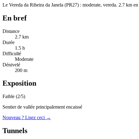
Le Vereda da Ribeira da Janela (PR27) : moderate, vereda. 2.7 km en 1
En bref
Distance
2.7
km
Durée
1.5
h
Difficulté
Moderate
Dénivelé
200
m
Exposition
Faible (2/5)
Sentier de vallée principalement encaissé
Nouveau ? Lisez ceci →
Tunnels