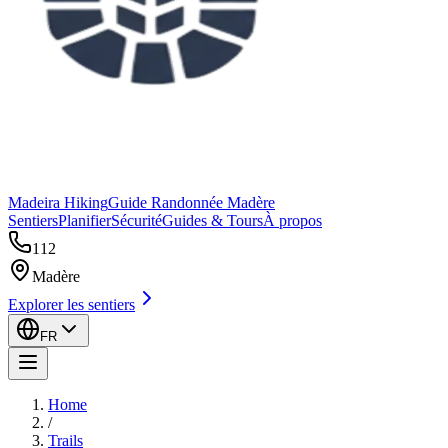
Madeira Hiking
Guide Randonnée Madère
Sentiers
Planifier
Sécurité
Guides & Tours
À propos
112
Madère
Explorer les sentiers
FR
Home
/
Trails