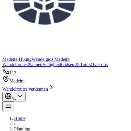
Madeira Hiking
Wandelgids Madeira
Wandelroutes
Plannen
Veiligheid
Gidsen & Tours
Over ons
112
Madeira
Wandelroutes verkennen
NL
Home
/
Planning