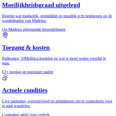
Moeilijkheidsgraad uitgelegd
Begrijp wat makkelijk, gemiddeld en moeilijk echt betekenen op de
wandelpaden van Madeira.
Op Madeira afgestemde beoordelingen
Toegang & kosten
Padkosten, SIMplifica-boeking en wat je moet weten voordat je
gaat.
€3+ toeslag op populaire paden
Actuele condities
Live padstatus, weersinvloed en afsluitingen om te controleren voor
je gaat wandelen.
Controleer altijd voor vertrek