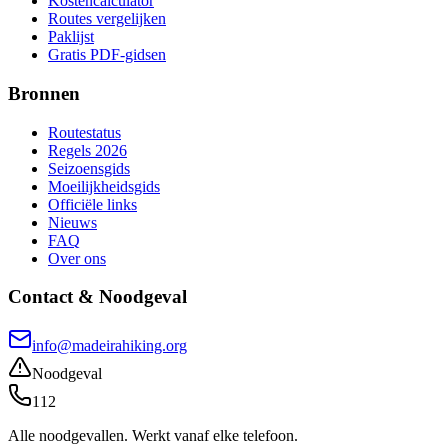
Kostencalculator
Routes vergelijken
Paklijst
Gratis PDF-gidsen
Bronnen
Routestatus
Regels 2026
Seizoensgids
Moeilijkheidsgids
Officiële links
Nieuws
FAQ
Over ons
Contact & Noodgeval
info@madeirahiking.org
Noodgeval
112
Alle noodgevallen. Werkt vanaf elke telefoon.