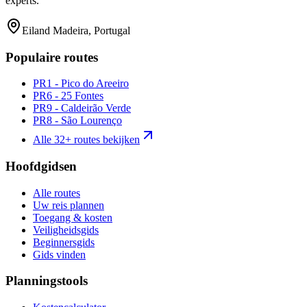
experts.
Eiland Madeira, Portugal
Populaire routes
PR1 - Pico do Areeiro
PR6 - 25 Fontes
PR9 - Caldeirão Verde
PR8 - São Lourenço
Alle 32+ routes bekijken
Hoofdgidsen
Alle routes
Uw reis plannen
Toegang & kosten
Veiligheidsgids
Beginnersgids
Gids vinden
Planningstools